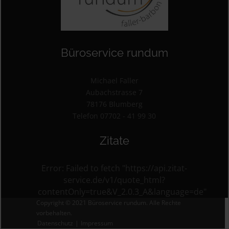
Büroservice rundum
Michael Faller
Aubachstrasse 7
78176 Blumberg
Telefon 07702 - 41 99 30
Zitate
Error: Failed to fetch "https://api.zitat-
service.de/v1/quote_html?
contentOnly=true&V_2.0.3_A&language=de"
Copyright © 2021 Büroservice rundum. Alle Rechte
vorbehalten.
Datenschutz
|
Impressum