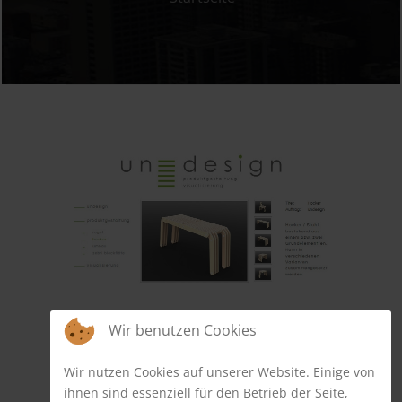
Warum eine Homepage?
Wie läuft das ganze ab?
Leistungsspektrum
Kosten
BÜROSERVICE
KUNDENMEINUNGEN
REFERENZEN
KONTAKT
Wir benutzen Cookies
Wir nutzen Cookies auf unserer Website. Einige von
ihnen sind essenziell für den Betrieb der Seite,